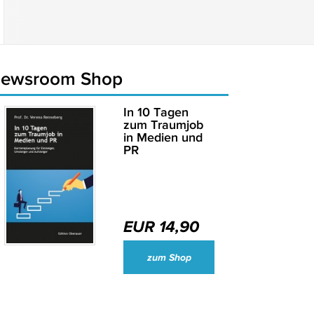
newsroom Shop
In 10 Tagen
zum Traumjob
in Medien und
PR
EUR 14,90
Wirtschaftsjournalisten und Unternehmenssprecher des Jahres 2024
zum Shop