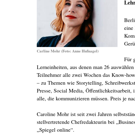
Lehr
Berl
eine
Komm
Gerü
Carline Mohr (Foto: Anne Hufnagel)
Für 
Lerneinheiten, aus denen man 26 auswählen
Teilnehmer alle zwei Wochen das Know-how 
– zu Themen wie Storytelling, Schreibwerkst
Presse, Social Media, Öffentlichkeitsarbeit,
alle, die kommunizieren müssen. Preis je nac
Caroline Mohr ist seit zwei Jahren selbstst
stellvertretende Chefredakteurin bei „Busin
„Spiegel online“.