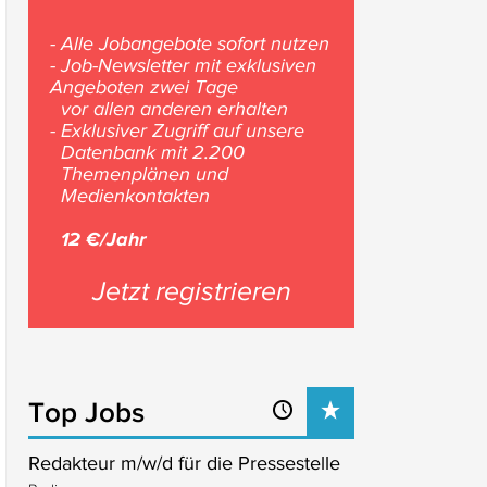
- Alle Jobangebote sofort nutzen
- Job-Newsletter mit exklusiven
Angeboten zwei Tage
vor allen anderen erhalten
- Exklusiver Zugriff auf unsere
Datenbank mit 2.200
Themenplänen und
Medienkontakten
12 €/Jahr
Jetzt registrieren
Top Jobs
Redakteur m/w/d für die Pressestelle