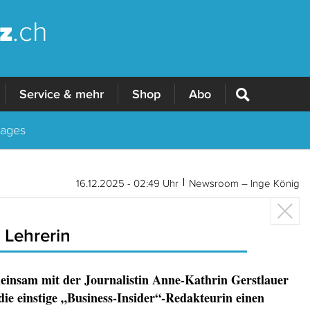
z
.ch
Service & mehr
Shop
Abo
Tages
16.12.2025 - 02:49 Uhr
Newsroom – Inge König
 Lehrerin
insam mit der Journalistin Anne-Kathrin Gerstlauer
 die einstige „Business-Insider“-Redakteurin einen