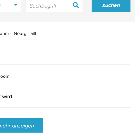
h
oom – Georg Taitl
room
“
 wird.
mehr anzeigen