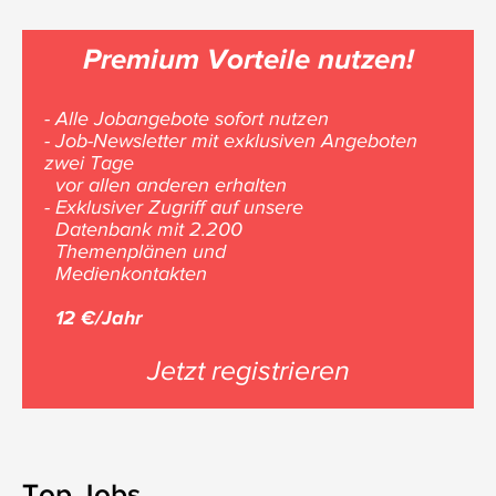
Premium Vorteile nutzen!
- Alle Jobangebote sofort nutzen
- Job-Newsletter mit exklusiven Angeboten
zwei Tage
vor allen anderen erhalten
- Exklusiver Zugriff auf unsere
Datenbank mit 2.200
Themenplänen und
Medienkontakten
12 €/Jahr
Jetzt registrieren
Top Jobs