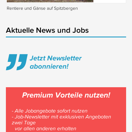
Rentiere und Gänse auf Spitzbergen
Is
Aktuelle News und Jobs
Jetzt Newsletter
abonnieren!
Premium Vorteile nutzen!
- Alle Jobangebote sofort nutzen
- Job-Newsletter mit exklusiven Angeboten
zwei Tage
vor allen anderen erhalten