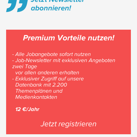
abonnieren!
Premium Vorteile nutzen!
- Alle Jobangebote sofort nutzen
- Job-Newsletter mit exklusiven Angeboten
zwei Tage
vor allen anderen erhalten
- Exklusiver Zugriff auf unsere
Datenbank mit 2.200
Themenplänen und
Medienkontakten
12 €/Jahr
Jetzt registrieren