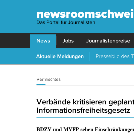
newsroomschwei
Das Portal für Journalisten
News
Jobs
Journalistenpreise
Aktuelle Meldungen
Pressebild des 
Vermischtes
Verbände kritisieren gepla
Informationsfreiheitsgesetz
BDZV und MVFP sehen Einschränkungen f