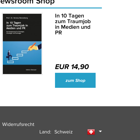
newsroom Shop
In 10 Tagen
zum Traumjob
in Medien und
PR
EUR 14,90
Wirtschaftsjournalisten und Unternehmenssprecher des Jahres 2024
zum Shop
Widerrufsrecht
Land:
Schweiz
Deutschland