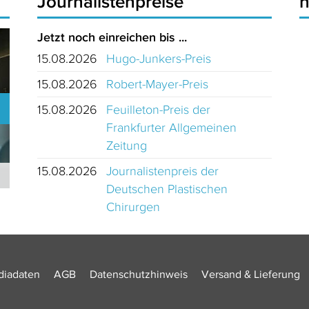
Journalistenpreise
Jetzt noch einreichen bis ...
15.08.2026
Hugo-Junkers-Preis
15.08.2026
Robert-Mayer-Preis
15.08.2026
Feuilleton-Preis der
Frankfurter Allgemeinen
Zeitung
15.08.2026
Journalistenpreis der
Journalistinnen und Journalisten des Jahres 2024 Schweiz
Deutschen Plastischen
Chirurgen
iadaten
AGB
Datenschutzhinweis
Versand & Lieferung