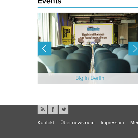
Events
-Branche 2025
Big in Berlin
Kontakt
Über newsroom
Impressum
Med