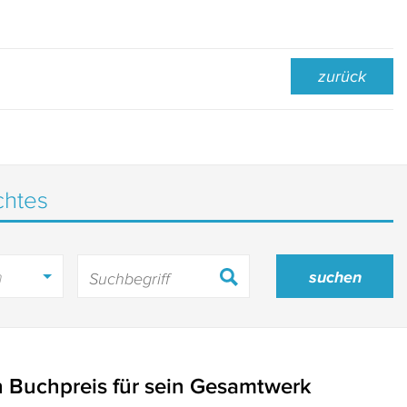
zurück
chtes
h
n Buchpreis für sein Gesamtwerk