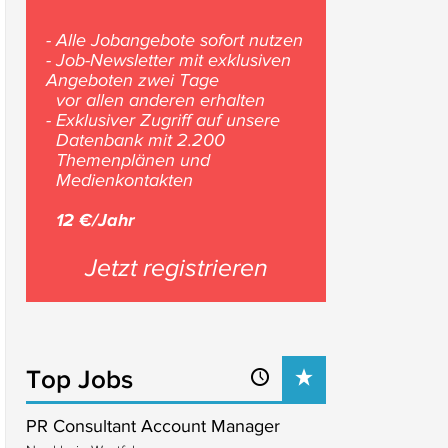
- Alle Jobangebote sofort nutzen
- Job-Newsletter mit exklusiven
Angeboten zwei Tage
vor allen anderen erhalten
- Exklusiver Zugriff auf unsere
Datenbank mit 2.200
Themenplänen und
Medienkontakten
12 €/Jahr
Jetzt registrieren
Top Jobs
PR Consultant Account Manager