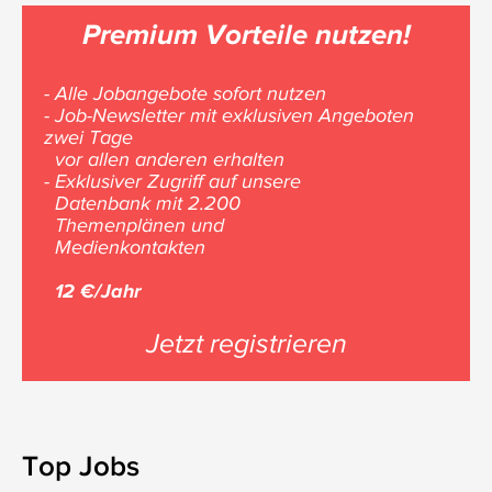
Premium Vorteile nutzen!
- Alle Jobangebote sofort nutzen
- Job-Newsletter mit exklusiven Angeboten
zwei Tage
vor allen anderen erhalten
- Exklusiver Zugriff auf unsere
Datenbank mit 2.200
Themenplänen und
Medienkontakten
12 €/Jahr
Jetzt registrieren
Top Jobs