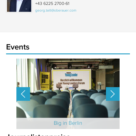
+43 6225 2700-61
georg.taitl@oberauer.com
Events
 2025
Big in Berlin