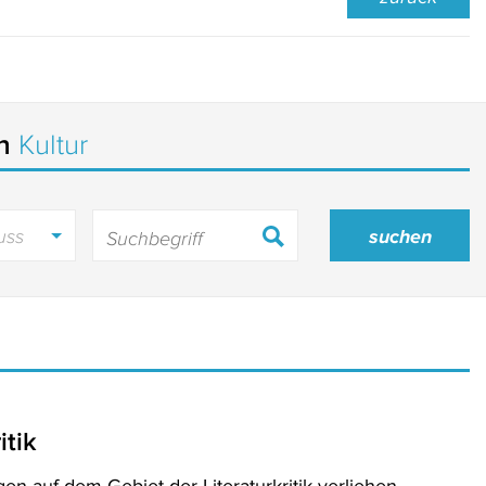
in
Kultur
uss
itik