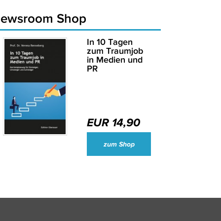
newsroom Shop
In 10 Tagen
zum Traumjob
in Medien und
PR
EUR 14,90
Wirtschaftsjournalisten und Unternehmenssprecher des Jahres 2024
zum Shop