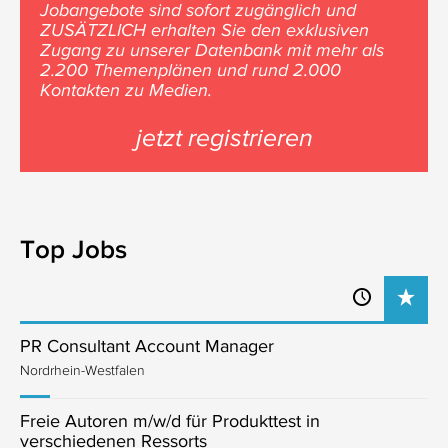
Jobangebote sind sofort zugänglich und
ZUSÄTZLICH erhalten Sie den exklusiven
Zugang zu unserer Datenbank mit mehr als
2.200 Themenplänen und rund 2.000
Kontakten zu Medien.
jetzt registrieren
Top Jobs
PR Consultant Account Manager
Nordrhein-Westfalen
Freie Autoren m/w/d für Produkttest in
verschiedenen Ressorts