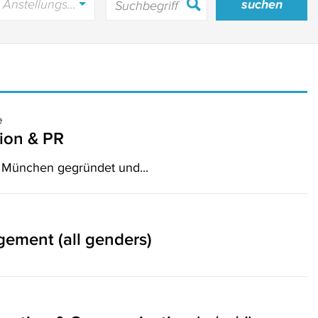
Anstellungsart
e
ion & PR
n München gegründet und...
gement (all genders)