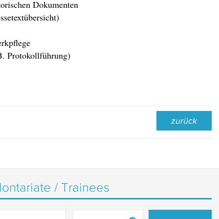
storischen Dokumenten
ssetextübersicht)
rkpflege
B. Protokollführung)
zurück
lontariate / Trainees