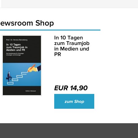
newsroom Shop
In 10 Tagen
zum Traumjob
in Medien und
PR
EUR 14,90
Wirtschaftsjournalisten und Unternehmenssprecher des Jahres 2024
zum Shop