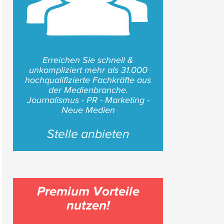
Erreichen Sie schnell &
unkompliziert mehr als 31.000
hochqualifizierte Fachkräfte aus
der Medienbranche.
Journalismus - PR - Marketing -
Neue Medien
Stelle anbieten
Premium Vorteile
nutzen!