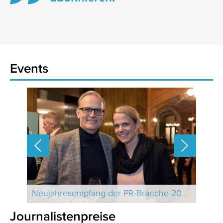
Events
Wirtschaftsjournalisten und Unternehmenssprecher des Jahres 2024
Neujahresempfang der PR-Branche 2025 Schweiz
Neuj
Journalistenpreise