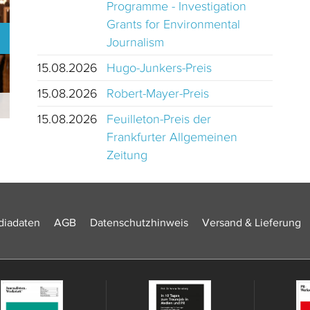
Programme - Investigation
Grants for Environmental
Journalism
15.08.2026
Hugo-Junkers-Preis
15.08.2026
Robert-Mayer-Preis
Neujahrsempfang der PR-Branche 2025
15.08.2026
Feuilleton-Preis der
Frankfurter Allgemeinen
Zeitung
iadaten
AGB
Datenschutzhinweis
Versand & Lieferung