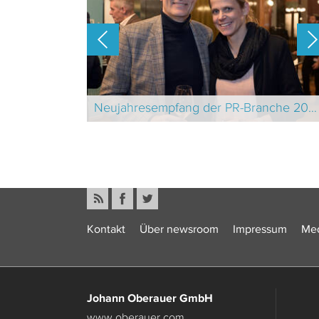
Wirtschaftsjournalisten und Unternehmenssprecher des Jahres 2024
Neujahresempfang der PR-Branche 2025 Schweiz
Kontakt
Über newsroom
Impressum
Med
Johann Oberauer GmbH
www.oberauer.com