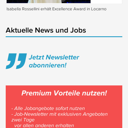
Isabella Rossellini erhält Excellence Award in Locarno
Tr
Aktuelle News und Jobs
Jetzt Newsletter
abonnieren!
Premium Vorteile nutzen!
- Alle Jobangebote sofort nutzen
- Job-Newsletter mit exklusiven Angeboten
zwei Tage
vor allen anderen erhalten