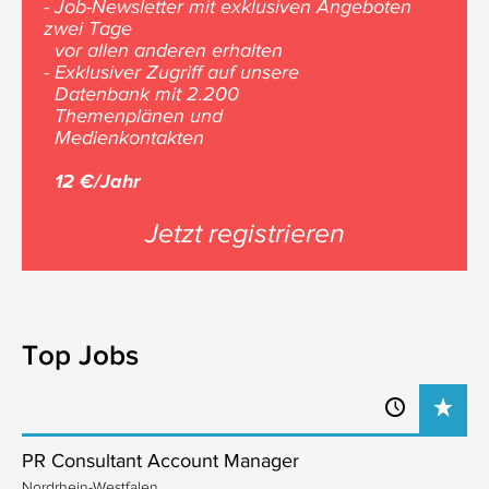
- Job-Newsletter mit exklusiven Angeboten
zwei Tage
vor allen anderen erhalten
- Exklusiver Zugriff auf unsere
Datenbank mit 2.200
Themenplänen und
Medienkontakten
12 €/Jahr
Jetzt registrieren
Top Jobs
PR Consultant Account Manager
Nordrhein-Westfalen