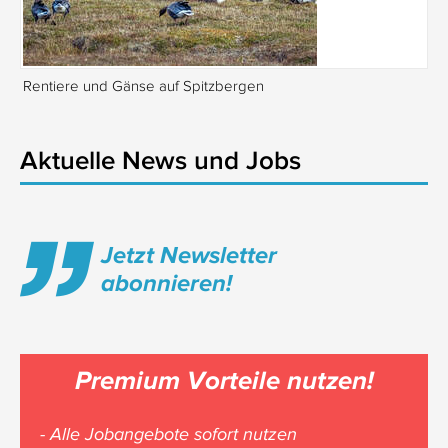
Rentiere und Gänse auf Spitzbergen
Is
Aktuelle News und Jobs
Jetzt Newsletter
abonnieren!
Premium Vorteile nutzen!
- Alle Jobangebote sofort nutzen