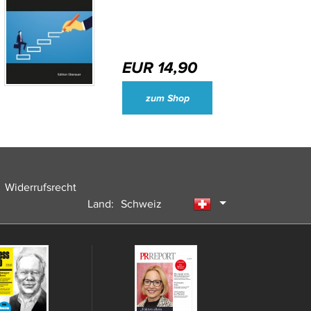
EUR 14,90
Wirtschaftsjournalisten und Unternehmenssprecher des Jahres 2024
zum Shop
Widerrufsrecht
Land:
Schweiz
Deutschland
Österreich