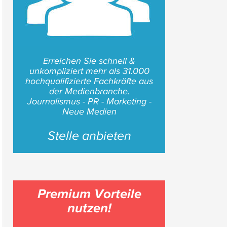
Erreichen Sie schnell &
unkompliziert mehr als 31.000
hochqualifizierte Fachkräfte aus
der Medienbranche.
Journalismus - PR - Marketing -
Neue Medien
Stelle anbieten
Premium Vorteile
nutzen!