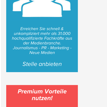
Erreichen Sie schnell &
unkompliziert mehr als 31.000
hochqualifizierte Fachkräfte aus
der Medienbranche.
Journalismus - PR - Marketing -
Neue Medien
Stelle anbieten
Premium Vorteile
nutzen!