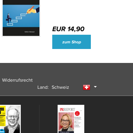
EUR 14,90
Wirtschaftsjournalisten und Unternehmenssprecher des Jahres 2024
zum Shop
Widerrufsrecht
Land:
Schweiz
Deutschland
Österreich