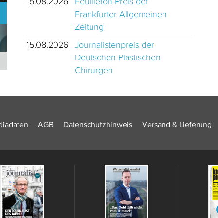
15.08.2026
Feuilleton-Preis der
Frankfurter Allgemeinen
Zeitung
15.08.2026
Journalistenpreis der
Deutschen Plastischen
Journalistinnen und Journalisten des Jahres 2024 Schweiz
Chirurgen
iadaten
AGB
Datenschutzhinweis
Versand & Lieferung