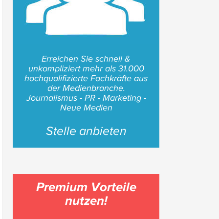
Erreichen Sie schnell &
unkompliziert mehr als 31.000
hochqualifizierte Fachkräfte aus
der Medienbranche.
Journalismus - PR - Marketing -
Neue Medien
Stelle anbieten
Premium Vorteile
nutzen!