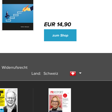
EUR 14,90
Wirtschaftsjournalisten und Unternehmenssprecher des Jahres 2024
zum Shop
Widerrufsrecht
Land:
Schweiz
Deutschland
Österreich