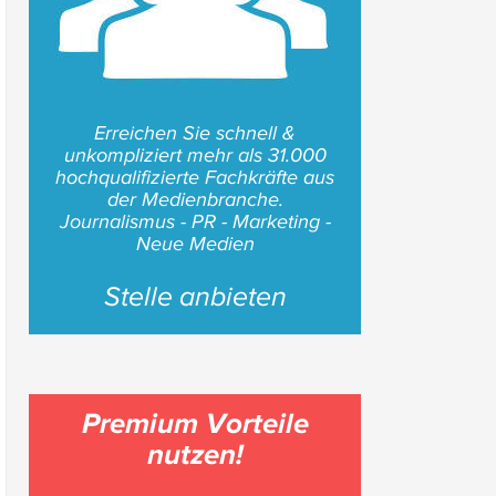
Erreichen Sie schnell &
unkompliziert mehr als 31.000
hochqualifizierte Fachkräfte aus
der Medienbranche.
Journalismus - PR - Marketing -
Neue Medien
Stelle anbieten
Premium Vorteile
nutzen!