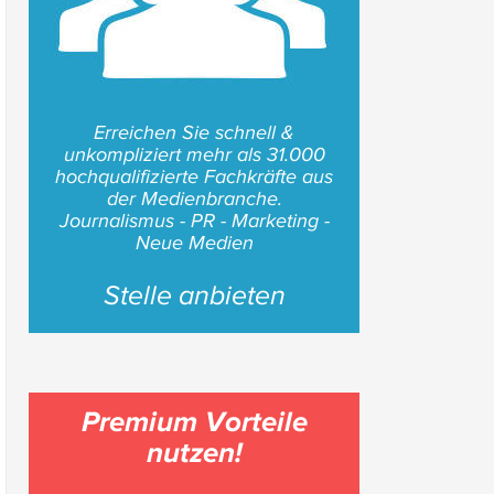
Erreichen Sie schnell &
unkompliziert mehr als 31.000
hochqualifizierte Fachkräfte aus
der Medienbranche.
Journalismus - PR - Marketing -
Neue Medien
Stelle anbieten
Premium Vorteile
nutzen!