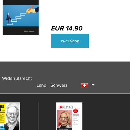
EUR 14,90
Wirtschaftsjournalisten und Unternehmenssprecher des Jahres 2024
zum Shop
Widerrufsrecht
Land:
Schweiz
Deutschland
Österreich