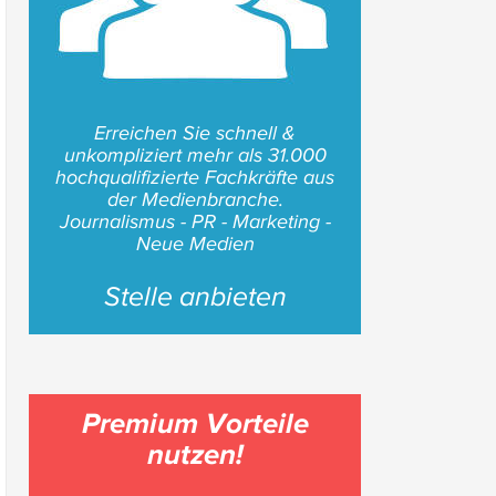
Erreichen Sie schnell &
unkompliziert mehr als 31.000
hochqualifizierte Fachkräfte aus
der Medienbranche.
Journalismus - PR - Marketing -
Neue Medien
Stelle anbieten
Premium Vorteile
nutzen!