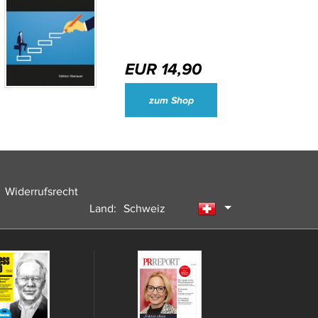
EUR 14,90
Wirtschaftsjournalisten und Unternehmenssprecher des Jahres 2024
zum Shop
Widerrufsrecht
Land:
Schweiz
Deutschland
Österreich